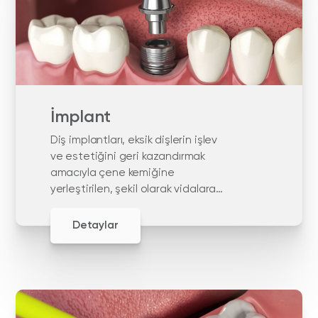
İmplant
Diş implantları, eksik dişlerin işlev
ve estetiğini geri kazandırmak
amacıyla çene kemiğine
yerleştirilen, şekil olarak vidalara
benzer yapay diş kökleridir. diş
implantları, yüksek doku uyumu
Detaylar
nedeniyle titanyumdan yapılır.