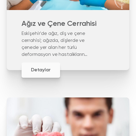
Ağız ve Çene Cerrahisi
Eskişehir'de ağız, diş ve çene
cerrahisi; ağızda, dişlerde ve
çenede yer alan her türlü
deformasyon ve hastalıkların
tedavisinin yapıldığı bir diş
hekimliği dalıdır.
Detaylar