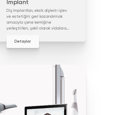
İmplant
Diş implantları, eksik dişlerin işlev
ve estetiğini geri kazandırmak
amacıyla çene kemiğine
yerleştirilen, şekil olarak vidalara
benzer yapay diş kökleridir. diş
implantları, yüksek doku uyumu
Detaylar
nedeniyle titanyumdan yapılır.