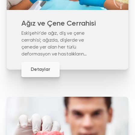
Ağız ve Çene Cerrahisi
Eskişehir'de ağız, diş ve çene
cerrahisi; ağızda, dişlerde ve
çenede yer alan her türlü
deformasyon ve hastalıkların
tedavisinin yapıldığı bir diş
hekimliği dalıdır.
Detaylar