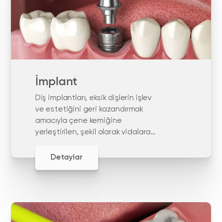
İmplant
Diş implantları, eksik dişlerin işlev
ve estetiğini geri kazandırmak
amacıyla çene kemiğine
yerleştirilen, şekil olarak vidalara
benzer yapay diş kökleridir. diş
implantları, yüksek doku uyumu
Detaylar
nedeniyle titanyumdan yapılır.