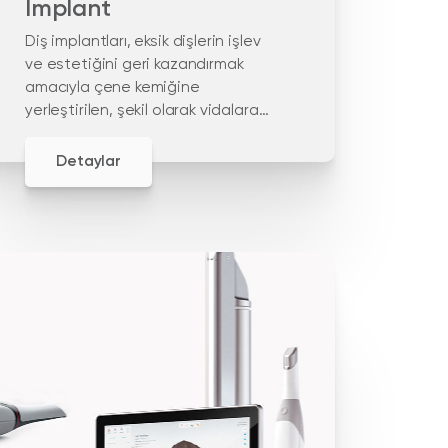
İmplant
Diş implantları, eksik dişlerin işlev
ve estetiğini geri kazandırmak
amacıyla çene kemiğine
yerleştirilen, şekil olarak vidalara
benzer yapay diş kökleridir. diş
implantları, yüksek doku uyumu
Detaylar
nedeniyle titanyumdan yapılır.