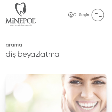
Dil Seçin
arama
diş beyazlatma