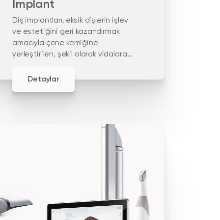
İmplant
Diş implantları, eksik dişlerin işlev
ve estetiğini geri kazandırmak
amacıyla çene kemiğine
yerleştirilen, şekil olarak vidalara
benzer yapay diş kökleridir. diş
implantları, yüksek doku uyumu
Detaylar
nedeniyle titanyumdan yapılır.