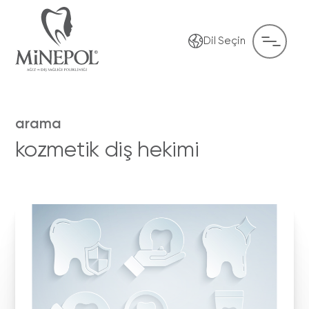
Dil Seçin
arama
kozmetik diş hekimi