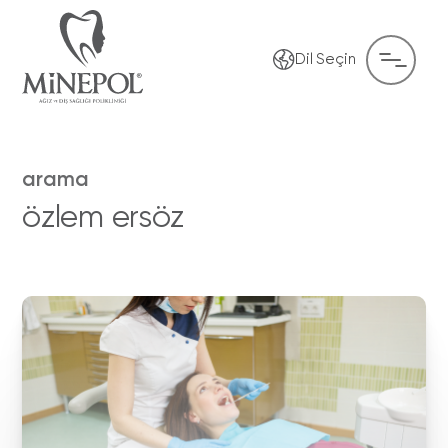
Dil Seçin
arama
özlem ersöz